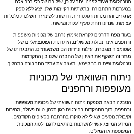
הטכנולוגית שעוד לפנינו. יתר על כן, שילובם של כלי רכב אלה
במערכות התחבורה ובתשתיות הקיימות שלנו יציג ללא ספק
אתגרים והזדמנויות רגולטוריות חדשות. לשינוי זה השלכות כלכליות
עצומות, שנדונו תחת סעיף 'עלות ונגישות'.
בעוד מפת הדרכים לקראת אימוץ נרחב של מכוניות מעופפות
ורחפנים אינה נטולת מכשולים, היתרונות הפוטנציאליים של
אוטומציה מוגברת, יעילות וניידות הם משמעותיים. התבגרותו של
מגזר זה תשקף את האיזון של החברה שלנו בין התקדמות
טכנולוגית ופיתוח בר קיימא, ותעצב את עתיד התחבורה בתהליך.
ניתוח השוואתי של מכוניות
מעופפות ורחפנים
הטבלה הבאה מספקת ניתוח השוואתי של מכוניות מעופפות
ורחפנים, תוך התמקדות בהיבטים כגון תכנון, טווח פעולה, מהירות
וקיבולת נוסעים שאולי לא סוקרו בהרחבה בסעיפים הקודמים.
המידע המיוצג עשוי להשתנות בהתאם לדגם ולסוג המכונית
המעופפת או המזל"ט.