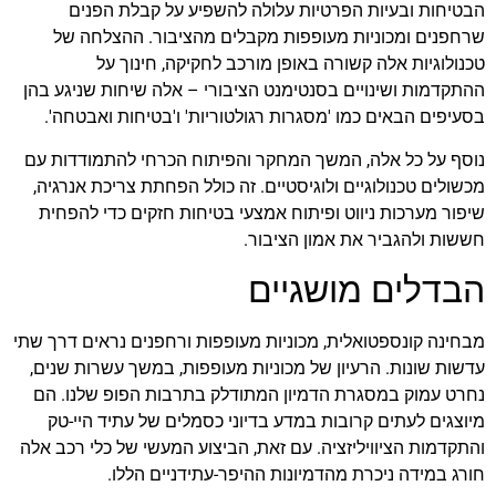
הבטיחות ובעיות הפרטיות עלולה להשפיע על קבלת הפנים
שרחפנים ומכוניות מעופפות מקבלים מהציבור. ההצלחה של
טכנולוגיות אלה קשורה באופן מורכב לחקיקה, חינוך על
ההתקדמות ושינויים בסנטימנט הציבורי – אלה שיחות שניגע בהן
בסעיפים הבאים כמו 'מסגרות רגולטוריות' ו'בטיחות ואבטחה'.
נוסף על כל אלה, המשך המחקר והפיתוח הכרחי להתמודדות עם
מכשולים טכנולוגיים ולוגיסטיים. זה כולל הפחתת צריכת אנרגיה,
שיפור מערכות ניווט ופיתוח אמצעי בטיחות חזקים כדי להפחית
חששות ולהגביר את אמון הציבור.
הבדלים מושגיים
מבחינה קונספטואלית, מכוניות מעופפות ורחפנים נראים דרך שתי
עדשות שונות. הרעיון של מכוניות מעופפות, במשך עשרות שנים,
נחרט עמוק במסגרת הדמיון המתודלק בתרבות הפופ שלנו. הם
מיוצגים לעתים קרובות במדע בדיוני כסמלים של עתיד היי-טק
והתקדמות הציוויליזציה. עם זאת, הביצוע המעשי של כלי רכב אלה
חורג במידה ניכרת מהדמיונות ההיפר-עתידניים הללו.