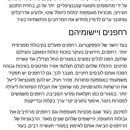
על ידי מחסומים ותנועה קונבנציונליים. יתר על כן, בחזית התכנון
העירוני, מכוניות מעופפות יכולות לחולל שינוי, ולהניע אדריכלים
ומתכנני ערים לדמיין מחדש את המרחבים והתשתיות בעיר.
רחפנים ויישומיהם
בצד השני של הספקטרום, רחפנים פועלים בקיבולת ספציפית
יותר. רחפנים, הידועים בעיקר בזכות יכולות המעקב והצילום
שלהם, הפכו לכלים נפוצים במגזרים החל מנדל"ן ועד עשיית
סרטים. היכולת שלהם לצלם תצלומי אוויר וסרטונים באיכות גבוהה
הפכה אותם לנכסים חיוניים. מעבר לכך, גם לרחפנים יש תפקיד
משמעותי באספקת סחורות. מהיר ויעיל, יש להם פוטנציאל לייעל
את הרשתות הלוגיסטיות, מה שהופך את הובלת הסחורות ליעילה
יותר. במגזרים כמו חקלאות ומדעי הסביבה, רחפנים משמשים
למטרות ניטור, איסוף נתונים יקרי ערך בקלות ובדייקנות.
לסיכום, בעוד שגם מכוניות מעופפות וגם רחפנים מרחיבים את
גבולות התעופה, היישומים שלהם שונים מאוד. הרבגוניות של
הרחפנים הביאה אותם לאימוץ במגזרי תעשייה רבים, בעוד