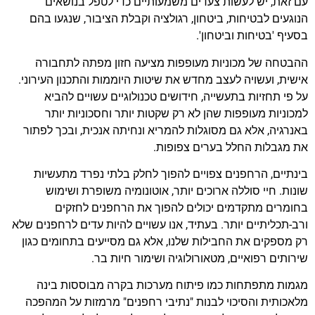
עם זאת, יש לעשות צעדים משמעותיים כדי לטפל בנושאים
הנוגעים לבטיחות, ביטחון, רגולציה וקבלת הציבור, שנגעו בהם
בסעיף 'בטיחות וביטחון'.
ההבטחה של מכוניות מעופפות מציעה חזון מפתה לתחבורה
אישית, ועשויה לעצב מחדש את שיטות היוממות והתכנון העירוני.
על פי תחזיות בתעשייה, חידושים טכנולוגיים עשויים להביא
למכוניות מעופפות שהן לא רק שקטות יותר וחסכוניות יותר
באנרגיה, אלא גם מסוגלות להמריא ונחיתה אנכית, ובכך לפתור
את מגבלות החלל בערים צפופות.
בינתיים, הרחפנים צפויים להפוך לחלק בלתי נפרד מתעשיות
שונות. חיי סוללה ארוכים יותר, אוטונומיה משופרת ושימוש
בחומרים מתקדמים יכולים להפוך את הרחפנים לחזקים
ורב-תכליתיים יותר. בעתיד, אנו עשויים להיות עדים לרחפנים שלא
רק מספקים את החבילות שלנו, אלא גם מסייעים בתחומים כגון
שירותים רפואיים, מטאורולוגיה ושימור חיות בר.
מגמות מתפתחות כמו פיתוח מערכות בקרה מבוססות בינה
מלאכותית והסיכוי לבנות "נתיבי רחפנים" מרמזות על המהפכה