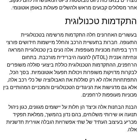
מצוידים במערכות ניווט מבוססות GPS המאפשרות להם לעקוב
אחר מסלולים קבועים מראש ולהשלים פעולות באופן אוטונומי.
התקדמות טכנולוגית
בעשורים האחרונים חלה התקדמות מרשימה בטכנולוגיית
התעופה. חברות בתעשיית הרכב והחלל מיישמות חידושים פורצי
דרך בפיתוח מכוניות מעופפות. אלה נעים בין טכנולוגיית המראה
ונחיתה אנכית (VTOL) להנעה היברידית מורכבת. בתחום
הרחפנים, ההתקדמות הטכנולוגית כוללת ביצועי סוללה משופרים
לבקרות מדויקות משופרות ויכולות תפעול אוטונומיות. בסך הכל,
התפתחויות אלה לא רק סוללות את האבולוציה של כלי רכב אלה,
אלא גם מדגישות את הניגודים הטכנולוגיים והמכניים המהותיים בין
מכוניות מעופפות לרחפנים.
הבנת הבחנות אלה וכיצד הן חלות על יישומים מגוונים, כגון ניהול
תנועה או שירותי משלוחים, בהם נדון בהמשך, ממלאת תפקיד
מכריע בעיצוב העתיד של שתי אפשרויות הובלה אווירית חדשניות
אלה.