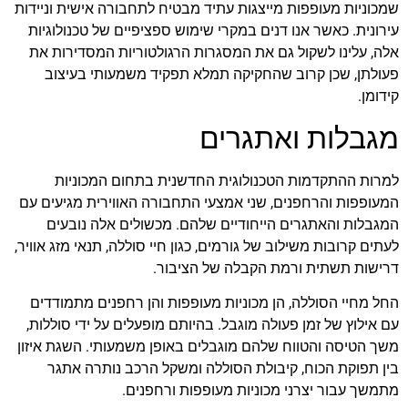
שמכוניות מעופפות מייצגות עתיד מבטיח לתחבורה אישית וניידות
עירונית. כאשר אנו דנים במקרי שימוש ספציפיים של טכנולוגיות
אלה, עלינו לשקול גם את המסגרות הרגולטוריות המסדירות את
פעולתן, שכן קרוב שהחקיקה תמלא תפקיד משמעותי בעיצוב
קידומן.
מגבלות ואתגרים
למרות ההתקדמות הטכנולוגית החדשנית בתחום המכוניות
המעופפות והרחפנים, שני אמצעי התחבורה האווירית מגיעים עם
המגבלות והאתגרים הייחודיים שלהם. מכשולים אלה נובעים
לעתים קרובות משילוב של גורמים, כגון חיי סוללה, תנאי מזג אוויר,
דרישות תשתית ורמת הקבלה של הציבור.
החל מחיי הסוללה, הן מכוניות מעופפות והן רחפנים מתמודדים
עם אילוץ של זמן פעולה מוגבל. בהיותם מופעלים על ידי סוללות,
משך הטיסה והטווח שלהם מוגבלים באופן משמעותי. השגת איזון
בין תפוקת הכוח, קיבולת הסוללה ומשקל הרכב נותרה אתגר
מתמשך עבור יצרני מכוניות מעופפות ורחפנים.