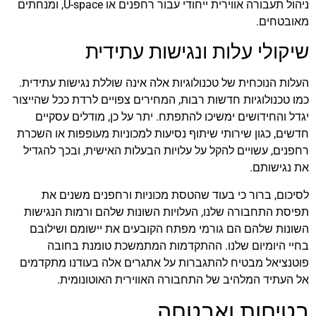
ניהול תעבורה אווירית ייחודי עבור רחפנים או U-space, ומנחתים
מאובטחים.
שיקולי עלות ונגישות עתידית
העלות הנוכחית של טכנולוגיות אלה אינה שוללת נגישות עתידית.
כמו טכנולוגיות חדשות רבות, המחירים צפויים לרדת ככל שהייצור
יגדל והחידושים ימשיכו להתפתח. יתר על כן, מודלים עסקיים
חדשים, כגון שירותי שיתוף נסיעות למכוניות מעופפות או השכרת
רחפנים, עשויים להקל על עלויות הבעלות האישית, ובכך להגדיל
את נגישותם.
לסיכום, ברור כי בעוד שהטסת מכוניות ורחפנים משנים את
תפיסת התחבורה שלנו, העלויות השונות שלהם ורמות הנגישות
השונות שלהם הם גורמי מפתח הקובעים את יישומם ושילובם
בחיי היומיום שלנו. ההתקדמות המתמשכת טומנת בחובה
פוטנציאל מבטיח להתגברות על אתגרים אלה בעודנו מתקדמים
אל העתיד המלהיב של התחבורה האווירית האוטונומית.
בטיחות ואבטחה