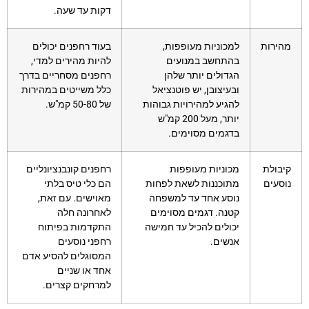
דקות עד שעה.
מהירות
למכוניות מעופפות,
בעוד רחפנים יכולים
בהתחשב במנועים
להיות מהירים למדי,
הגדולים יותר שלהן
רחפנים מסחריים בדרך
ובעיצובן, יש פוטנציאל
כלל משייטים במהירות
להגיע למהירויות גבוהות
של 50-80 קמ"ש.
יותר, מעל 200 קמ"ש
בדגמים מסוימים.
קיבולת
מכוניות מעופפות
רחפנים קונבנציונליים
נוסעים
מתוכננות לשאת לפחות
הם כלי טיס בלתי
נוסע אחד עד למשפחה
מאוישים. עם זאת,
קטנה. דגמים מסוימים
לאחרונה חלה
יכולים להכיל עד חמישה
התקדמות בפיתוח
אנשים.
רחפני נוסעים
המסוגלים להסיע אדם
אחד או שניים
למרחקים קצרים.