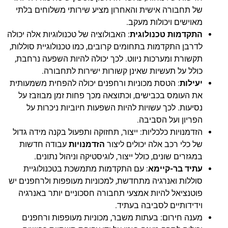
של תחבורה אישית והאחרון מציע שירותי משלוחים בלתי
מאוישים ויכולות מעקב.
התקדמות טכנולוגית
: האבולוציה של טכנולוגיות אלה יכולה
לדרבן התקדמות בתחומים קרובים, כמו טכנולוגיית סוללות,
תקשורת ומערכות ניווט. לכך יכולה להיות השפעה נרחבת,
כולל על תעשיות שאינן קשורות ישירות לתחבורה.
יעילות
: הטסת מכוניות ורחפנים יכולה להפחית משמעותית
את העומס בכבישים, וכתוצאה מכך פחות זמן מבוזבז על
נסיעות. לכך עשויות להיות השפעות חיוביות ניכרות על
הפריון ועל הסביבה.
הזדמנויות כלכליות: ייצור, תחזוקה ותפעול בקנה מידה גדול
של כלי רכב אלה יכולים ליצור
הזדמנויות
עבודה חדשות
במגזרים שונים, כולל ייצור, לוגיסטיקה וניהול נתונים.
עתיד בר-קיימא
: עם התקדמות מתמשכת בטכנולוגיית
סוללות ואנרגיה מתחדשת, למכוניות מעופפות ולרחפנים יש
פוטנציאל להיות אמצעי תחבורה חסכוניים יותר באנרגיה
וידידותיים לסביבה בעתיד.
מענה חירום: בעתות משבר, מכוניות מעופפות ורחפנים