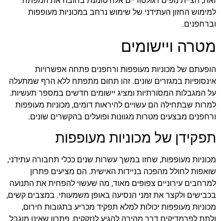
זאת, חציית נופים רגולטוריים אלה טומנת בחובה את המפתח
למימוש החזון העתידני של שימוש נרחב במכוניות מעופפות
וברחפנים.
מטרה ויישומים
הופעתם של מכוניות מעופפות ורחפנים פתחה אפשרויות
אינסופיות במגזרים שונים. זהו תחום מתפתח ללא הרף שמתעלה
על המגבלות המסורתיות ומציג יישומים חדשים במספר תעשיות.
למרות שבתחילה הם עשויים להיראות דומים, מכוניות מעופפות
ורחפנים מבצעים מטרות מגוונות ופועלים בהקשרים שונים.
תפקידן של מכוניות מעופפות
מכוניות מעופפות, שחזו במשך עשרות שנים ככלי תחבורה עתידני,
שואפות לחולל מהפכה בניידות האישית. הם מציעים פתרון
למרחבים עירוניים צפופים מאוד, מה שעשוי להפחית את התנועה
בכבישים ולקצר את זמני הנסיעה באופן משמעותי. במצבים קשים,
מכוניות מעופפות יכולות למלא תפקיד מכריע בתגובות חירום,
ולתת לפרמדיקים דרך מהירה להגיע לנזקקים, פתרון שאינו מוגבל