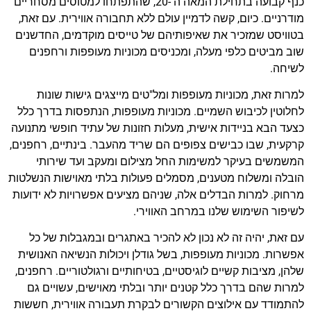
כנף קבועה בתחילת המאה ה -20, שהתפתחו למטוסים מסחריים
מודרניים. כיום, קשה לדמיין עולם ללא תחבורה אווירית. עם זאת,
בטוויסט שמזכיר את שאיפותיהם של טייסים מוקדמים, החדשנים
שוב מביטים כלפי מעלה, ומכניסים מכוניות מעופפות ורחפנים
לשיחה.
למרות זאת, מכוניות מעופפות ומל"טים מייצגים גישות שונות
לחלוטין לכיבוש השמיים. מכוניות מעופפות, הנתפסות בדרך כלל
כצעד הבא בניידות אישית, מעלות חזונות של עתיד חופשי מתנועה
קרקעית, שבו כבישים צפופים הם שריד מהעבר. בינתיים, רחפנים,
המשמשים בעיקר למשימות החל מצילום ומעקב ועד שירותי
הובלה ומשלוח מטענים, מסמלים פעולות בלתי מאוישות הנשלטות
מרחוק. למרות הבדלים אלה, שניהם מציעים אפשרויות לא ידועות
לשיפור השימוש שלנו במרחב האווירי.
עם זאת, יהיה זה לא נכון לא להכיר באתגרים ובמגבלות של כל
אפשרות. מכוניות מעופפות, בשל גודלן ויכולות הנשיאה האנושית
שלהן, מציבות קשיים לוגיסטיים, בטיחותיים ורגולטוריים. רחפנים,
למרות שהם בדרך כלל קטנים יותר ובלתי מאוישים, עשויים גם
להתמודד עם אילוצים הקשורים לבקרת תעבורה אווירית, חששות