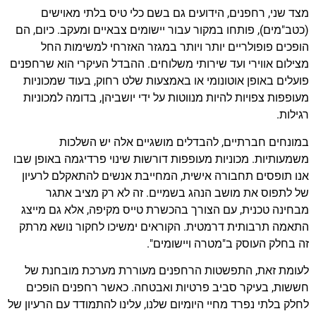
מצד שני, רחפנים, הידועים גם בשם כלי טיס בלתי מאוישים
(כטב"מים), פותחו במקור עבור יישומים צבאיים ומעקב. כיום, הם
הופכים פופולריים יותר ויותר במגזר האזרחי למשימות החל
מצילום אווירי ועד שירותי משלוחים. ההבדל העיקרי הוא שרחפנים
פועלים באופן אוטונומי או באמצעות שלט רחוק, בעוד שמכוניות
מעופפות צפויות להיות מנווטות על ידי יושביהן, בדומה למכוניות
רגילות.
במונחים חברתיים, להבדלים מושגיים אלה יש השלכות
משמעותיות. מכוניות מעופפות דורשות שינוי פרדיגמה באופן שבו
אנו תופסים תחבורה אישית, המחייבת אנשים להתאקלם לרעיון
של לתפוס את מושב הנהג בשמיים. זה לא רק מציב אתגר
מבחינה טכנית, עם הצורך בהכשרת טייס מקיפה, אלא גם מייצג
התאמה תרבותית דרמטית. הקוראים ימשיכו לחקור נושא מרתק
זה בחלק העוסק ב"מטרה ויישומים".
לעומת זאת, התפשטות הרחפנים מעוררת מערכת מובחנת של
חששות, בעיקר סביב פרטיות ואבטחה. כאשר רחפנים הופכים
לחלק בלתי נפרד מחיי היומיום שלנו, עלינו להתמודד עם הרעיון של