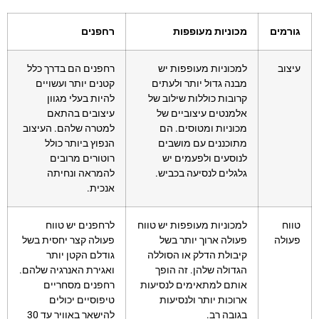
גורמים
מכוניות מעופפות
רחפנים
עיצוב
למכוניות מעופפות יש
רחפנים הם בדרך כלל
מבנה גדול יותר ולעתים
קטנים יותר ועשויים
קרובות כוללות שילוב של
להיות בעלי מגוון
אלמנטים עיצוביים של
עיצובים בהתאם
מכוניות ומטוסים. הם
למטרה שלהם. העיצוב
מתוכננים עם מושבים
הנפוץ ביותר כולל
לנוסעים ולפעמים יש
רוטורים מרובים
גלגלים לנסיעה בכביש.
להמראה ונחיתה
אנכית.
טווח
למכוניות מעופפות יש טווח
לרחפנים יש טווח
פעולה
פעולה ארוך יותר בשל
פעולה קצר יחסית בשל
קיבולת הדלק או הסוללה
גודלם הקטן יותר
הגדולה שלהן. זה הופך
ואגירת האנרגיה שלהם.
אותם למתאימים לנסיעות
רחפנים מסחריים
ארוכות יותר ולנסיעות
טיפוסיים יכולים
בגובה רב.
להישאר באוויר עד 30