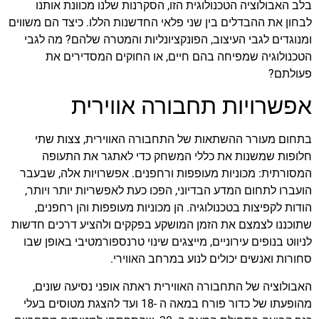
בלב האבולוציה הטכנולוגית הזו, הסקרנות שלנו מכוונת אותנו
לבחון את ההבדלים בין שני פלאי החדשנות הללו. כיצד הם משווים
ומנוגדים לגבי העיצוב, הפונקציונליות והמטרה שלהם? מה לגבי
הטכנולוגיה שמפיחה בהם חיים, או החוקים המסדירים את
פעולתם?
אפשרויות תחבורה אווירית
בתחום מעורר ההשתאות של התחבורה האווירית, צצות שתי
חלופות שמשנות את כללי המשחק כדי לאתגר את התעופה
המסורתית: מכוניות מעופפות ורחפנים. אפשרויות אלה, שבעבר
הועברו לתחום המדע הבדיוני, הפכו כעת לאפשריות יותר ויותר,
הודות לקפיצות בטכנולוגיה. הן מכוניות מעופפות והן רחפנים,
שתוכננו לצמצם את הזמן המושקע בפקקים ולהציע דרכים חדשות
לניווט בנופים עירוניים, מייצגים שינוי טרנספורמטיבי באופן שבו
סחורות ואנשים יכולים לנוע במרחב האווירי.
האבולוציה של התחבורה האווירית ראתה אופני נסיעה שונים,
מהופעתו של כדור פורח במאה ה -18 ועד להצגת מטוסים בעלי