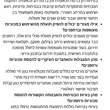
בפיתוח הן ברמה הלאומית והן ברמה הבינלאומית. התקנות
הנוכחיות מתמקדות לעתים קרובות בבטיחות, פרטיות, רעש
ושימוש במרחב האווירי, ומשתנות באופן משמעותי בין
תחומי שיפוט ועבור סוגים שונים של פעולות.
אילו מגזרים יכולים להפיק תועלת מהשימוש במכוניות
מעופפות וברחפנים?
מגזרים מגוונים יכולים להפיק תועלת מכלי טיס אלה. רחפנים
כבר נמצאים בשימוש נרחב בצילום, מעקב, חקלאות ושירותי
חירום, בעוד שמכוניות מעופפות עשויות לחולל מהפכה
בתחבורה האישית, בתגובת חירום ובתכנון עירוני.
מהן המגבלות והאתגרים העיקריים להטסת מכוניות
ורחפנים?
אתגרים מרכזיים כוללים מגבלות טכנולוגיות כגון חיי סוללה
ועמידות בפני מזג אוויר; דרישות תשתית לרבות אתרי
המראה ונחיתה וניהול תנועה; ואתגרים תפיסתיים כגון קבלת
הציבור ואישור רגולטורי.
מהן בעיות הבטיחות והאבטחה הקשורות להטסת
מכוניות ורחפנים?
בעיות בטיחות כוללות הימנעות מהתנגשות, טיפול במזג