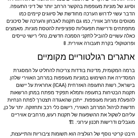
וסיווג של מוניות מעופפות בהקשר הרחב יותר של דיני התעופה.
הדבר עשוי לדרוש הערכה מחודשת של סיווגים קיימים כמו
מטוסים ומרחב אווירי, כמו גם תקנות לאבחון והערכה של סיכונים
מתפתחים ודרישות תפעוליות ספציפיות להטסת מוניות. מאמצים
כאלה עשויים להוביל לתקני הסמכה חדשים, נהלי רישוי טייסים
ופרוטוקולי בקרת תעבורה אווירית. 🚦
אתגרים רגולטוריים מקומיים
ברמה המקומית, מדינות בודדות צריכות להחליט על המסגרת
המסדירה את השימוש במוניות מעופפות במרחב האווירי שלהן.
בישראל, רשות התעופה האזרחית (ICAA) אחראית על יישום
תקנות הבטיחות בתעופה ותמלא תפקיד מפתח במתן הרשאות
להפעלת מוניות מעופפות. ייתכן שהאגודה תצטרך לפתח הנחיות
חדשות לניהול המרחב האווירי, רישום כלי רכב ותחזוקה. יתר על כן,
עליהם לשקול את ההשפעות של תקנות רעש, מרחבים אוויריים
מוגבלים ודרישות תכנון עירוני. 🏗️
היבט קריטי נוסף של רגולציה הוא תשומות ציבוריות והתייעצות,