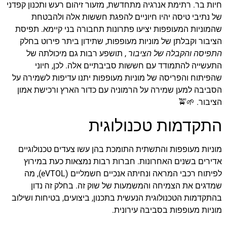
חיות בר. רתימת אנרגיה מתחדשת, מזעור זיהום רעש ותכנון קפדני
של נתיבי טיסה יהיו חיוניים להפגת חששות אלה ולהבטחת
שהמוניות המעופפות יציעו פתרונות תחבורה בני קיימא. תפיסת
הציבור וקבלתן של מוניות מעופפות, שתידון ביתר פירוט בחלק
התפיסה והקבלה של הציבור
, תושפע רבות גם מיכולתה של
התעשייה להתמודד עם חששות סביבתיים אלה. לכן, חיוני
שהפיתוח והפריסה של מוניות מעופפות יתנו עדיפות לשמירה על
הסביבה למען שמירה על הרמוניה עם כדור הארץ ורכישת אמון
הציבור. 🌱🚖
התקדמות טכנולוגית
מוניות מעופפות והתשתית התומכת בהן עשו צעדים טכנולוגיים
אדירים בשנים האחרונות. חברות רבות נמצאות כעת במירוץ
לפיתוח רכבי המראה ונחיתה אנכיים חשמליים (eVTOL), מה
שמדגים את הצמיחה והמשמעות של שוק זה. בחלק זה נדון
בהתקדמות הטכנולוגית הנעשית בתכנון, ביצועים, בטיחות ושילוב
מוניות מעופפות בסביבה עירונית.