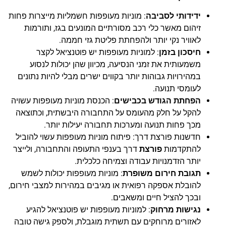
ידידותי לסביבה
: מוניות מעופפות חשמליות מייצרות פחות
זיהום מאשר כלי רכב מסורתיים המונעים בגז, ותורמות
לאוויר נקי יותר ולהפחתת פליטת גזי חממה.
חיסכון בזמן
: למוניות מעופפות יש פוטנציאל לקצר
משמעותית את זמני הנסיעה, מכיוון שהן יכולות לנסוע
במהירויות גבוהות יותר בקווים ישרים מבלי להיות נתונים
לעומסי תנועה.
הפחתת הגודש בכבישים
: הכנסת מוניות מעופפות עשויה
להקל על חלק מהעומס על התחבורה היבשתית, וכתוצאה
מכך פחות תנועה ומערכות תחבורה יעילות יותר.
חדשנות פורצת דרך: פיתוח מוניות מעופפות עשוי להוביל
להתקדמות
פורצת
דרך בענפי התעופה והתחבורה, ולייצר
יותר הזדמנויות עבודה וצמיחה כלכלית.
תגובת חירום משופרת
: מוניות מעופפות יכולות לשמש
להובלת אספקה רפואית או מגיבים במהירות למצבי חירום,
ובכך להציל חיים ומשאבים.
נגישות מרחוק
: למוניות מעופפות יש פוטנציאל להגיע
לאזורים מרוחקים עם תשתית מוגבלת, ולספק גישה טובה