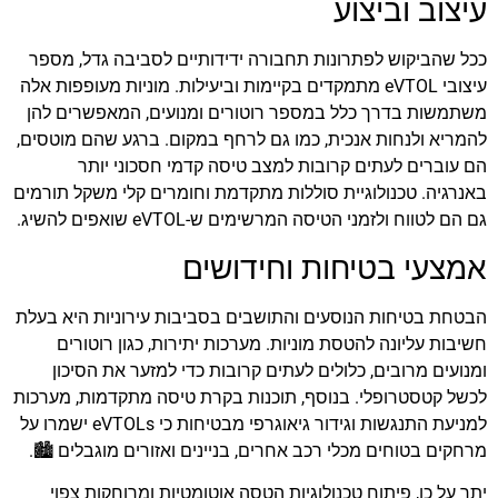
עיצוב וביצוע
ככל שהביקוש לפתרונות תחבורה ידידותיים לסביבה גדל, מספר
עיצובי eVTOL מתמקדים בקיימות וביעילות. מוניות מעופפות אלה
משתמשות בדרך כלל במספר רוטורים ומנועים, המאפשרים להן
להמריא ולנחות אנכית, כמו גם לרחף במקום. ברגע שהם מוטסים,
הם עוברים לעתים קרובות למצב טיסה קדמי חסכוני יותר
באנרגיה. טכנולוגיית סוללות מתקדמת וחומרים קלי משקל תורמים
גם הם לטווח ולזמני הטיסה המרשימים ש-eVTOL שואפים להשיג.
אמצעי בטיחות וחידושים
הבטחת בטיחות הנוסעים והתושבים בסביבות עירוניות היא בעלת
חשיבות עליונה להטסת מוניות. מערכות יתירות, כגון רוטורים
ומנועים מרובים, כלולים לעתים קרובות כדי למזער את הסיכון
לכשל קטסטרופלי. בנוסף, תוכנות בקרת טיסה מתקדמות, מערכות
למניעת התנגשות וגידור גיאוגרפי מבטיחות כי eVTOLs ישמרו על
מרחקים בטוחים מכלי רכב אחרים, בניינים ואזורים מוגבלים 🏙️.
יתר על כן, פיתוח טכנולוגיות הטסה אוטומטיות ומרוחקות צפוי