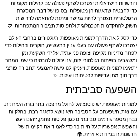
והרשויות הישראליות יצטרכו לשתף פעולה עם קהילות מקומיות
כדי להבטיח שדאגותיהן מטופלות. בסופו של דבר, המסגרת
הרגולטורית תצטרך להיות גמישה וניתנת להתאמה לדרישות
השוק, להתקדמות הטכנולוגית ולתפיסות הציבור המתפתחות. 💬
כדי לסלול את הדרך למוניות מעופפות, רגולטורים ברחבי העולם
יצטרכו לשתף פעולה עם בעלי עניין בתעשייה, חוקרים וקהילות כדי
לפתח מדיניות מקיפה וצופה פני עתיד. על ידי השקעת זמן
ומשאבים בפיתוח רגולטורי יזום, אנו יכולים להבטיח כי שמי המחר
יתאימו למוניות מעופפות, ויעניקו לנו גישה לאמצעי תחבורה פורצי
דרך תוך מתן עדיפות לבטיחות ויעילות. ✨
השפעה סביבתית
למוניות מעופפות יש פוטנציאל לחולל מהפכה בתחבורה העירונית.
עם זאת, השפעתם על הסביבה היא נושא לדאגה רבה. בחלק זה
נבחן מספר גורמים סביבתיים כגון פליטות פחמן, זיהום רעש
והשפעות אפשריות על חיות בר כדי לאמוד את הקיימות של
חדשנות זו בניידות אווירית. 🌍