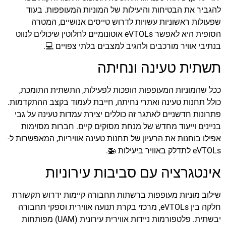
להגביר את הבטיחות והיעילות של המוניות המעופפות. בעוד
שפעולות ראשוניות עשויות לדרוש טייסים אנושיים, המטרה
הסופית היא לאפשר eVTOLs אוטונומיים לחלוטין שיכולים לנווט
בנתיבי אוויר מורכבים ולהגיב למצבים בלתי צפויים 💻.
תשתית טעינה ונחיתה
ככל שהמוניות המעופפות הופכות לפעילות, התשתית התומכת,
כולל תחנות טעינה ואתרי נחיתה, חייבת לעמוד בקצב ההתקדמות.
פתרונות חדשניים לאתגר זה כוללים יצירת עמדות טעינה על גבי
בניינים וייעוד מחדש של מנחת מסוקים קיים. חברות מסוימות
אפילו בוחנות את הרעיון של תחנות טעינה אוויריות, המאפשרות ל-
eVTOLs לתדלק באוויר ביעילות 🚁.
אינטגרציה עם סביבות עירוניות
שילוב מוניות מעופפות ברשתות תחבורה קיימות ידרוש תקשורת
חלקה בין eVTOLs, מרכזי בקרת תנועה אווירית וספקי תחבורה
יבשתית. פלטפורמות ניידות אווירית עירונית (UAM) מפותחות