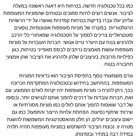
כמו בכל טכנולוגיה חדשה, בטיחות היא דאגה ראשונה במעלה
לציבור. אנשים רוצים להיות סמוכים ובטוחים שהמוניות המעופפות
עליהן יעלו עברו בדיקות בטיחות קפדניות ואושרו על ידי הרשויות
הרגולטוריות. במקרה של מוניות מעופפות אוטונומיות, נוסעים
פוטנציאליים צריכים לסמוך על הטכנולוגיה שמאחורי כלי הרכב
ולהרגיש בנוח עם היעדר טייס אנושי. חברות העובדות על מוניות
מעופפות עושות מאמצים נרחבים לבסס מאפייני בטיחות, כגון
כפילויות מרובות, בעיצובים שלהן ולהרגיע את הציבור שהן אמצעי
תחבורה בטוח.
גורם משמעותי נוסף בתפיסת הציבור הוא כדאיות המוניות
המעופפות. בהתחשב בחידוש ובטכנולוגיה המתקדמת הכרוכה
בכך, ניתן להניח כי מוניות מעופפות יהיו יקרות לאדם הממוצע. עם
זאת, חברות עובדות על דרכים להפוך אותם לנגישים יותר, ובסופו
של דבר שואפות להפוך אותם לזולים כמו מוניות מסורתיות או
שירותי שיתוף נסיעות. הפחתת עלויות הייצור והתפעול, כמו גם
יישום עיצובים יעילים, הן חלק מהאסטרטגיות המשמשות להשגת
מטרה זו. נכונות הציבור להשתמש במוניות מעופפות תהיה תלויה
במידה רבה במחיר ובזמינותן.