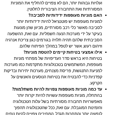
ועלויות גבוהות יותר, הם לא צפויים להחליף את המוניות
המסורתיות ואת התחבורה הציבורית לחלוטין.
האם מוניות מעופפות ידידותיות לסביבה?
למוניות מעופפות יש פוטנציאל להיות ידידותיות יותר
לסביבה מאשר כלי רכב מסורתיים, מכיוון שהן מונעות
בעיקר על ידי מערכות הנעה חשמליות. עם זאת, ההשפעה
הסביבתית שלהם תהיה תלויה בגורמים כגון צריכת אנרגיה
וזיהום רעש, אשר יש לטפל במהלך הפיתוח שלהם.
אילו אמצעי בטיחות קיימים להטסת מוניות?
בטיחות היא בראש סדר העדיפויות של מפתחי מוניות
מעופפות, המשתמשים בטכנולוגיות מתקדמות כמו מערכות
למניעת התנגשות, פריסת מצנחים, מערכות יתירות ובדיקות
קפדניות כדי להבטיח את בטיחות הנוסעים והאנשים על
הקרקע.
עד כמה מוניות מעופפות צפויות להיות משתלמות?
בהתחלה, מוניות מעופפות עשויות להיות יקרות יותר
מאפשרויות תחבורה מסורתיות בשל עלות הטכנולוגיה
והזמינות המוגבלת. עם זאת, ככל שהטכנולוגיה תהפוך
לנפוצה יותר והתחרות תגדל, המחירים צפויים להיות נוחים