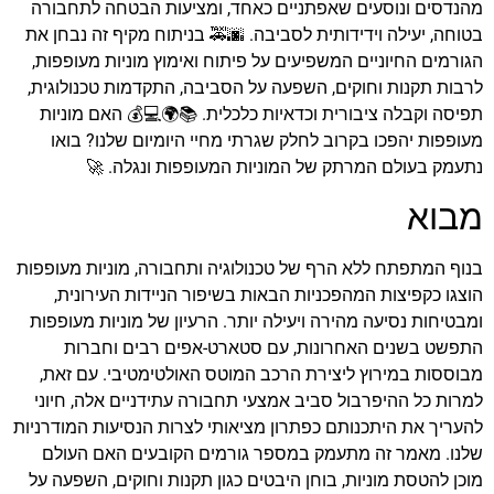
מהנדסים ונוסעים שאפתניים כאחד, ומציעות הבטחה לתחבורה
בטוחה, יעילה וידידותית לסביבה. 🌆🚕 בניתוח מקיף זה נבחן את
הגורמים החיוניים המשפיעים על פיתוח ואימוץ מוניות מעופפות,
לרבות תקנות וחוקים, השפעה על הסביבה, התקדמות טכנולוגית,
תפיסה וקבלה ציבורית וכדאיות כלכלית. 📚🌍💻💰 האם מוניות
מעופפות יהפכו בקרוב לחלק שגרתי מחיי היומיום שלנו? בואו
נתעמק בעולם המרתק של המוניות המעופפות ונגלה. 🚀
מבוא
בנוף המתפתח ללא הרף של טכנולוגיה ותחבורה, מוניות מעופפות
הוצגו כקפיצות המהפכניות הבאות בשיפור הניידות העירונית,
ומבטיחות נסיעה מהירה ויעילה יותר. הרעיון של מוניות מעופפות
התפשט בשנים האחרונות, עם סטארט-אפים רבים וחברות
מבוססות במירוץ ליצירת הרכב המוטס האולטימטיבי. עם זאת,
למרות כל ההיפרבול סביב אמצעי תחבורה עתידניים אלה, חיוני
להעריך את היתכנותם כפתרון מציאותי לצרות הנסיעות המודרניות
שלנו. מאמר זה מתעמק במספר גורמים הקובעים האם העולם
מוכן להטסת מוניות, בוחן היבטים כגון תקנות וחוקים, השפעה על