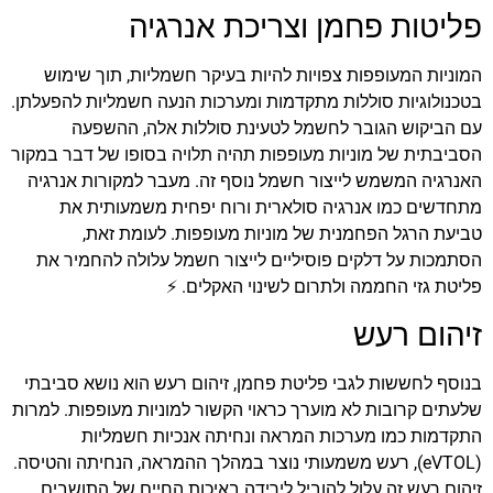
פליטות פחמן וצריכת אנרגיה
המוניות המעופפות צפויות להיות בעיקר חשמליות, תוך שימוש
בטכנולוגיות סוללות מתקדמות ומערכות הנעה חשמליות להפעלתן.
עם הביקוש הגובר לחשמל לטעינת סוללות אלה, ההשפעה
הסביבתית של מוניות מעופפות תהיה תלויה בסופו של דבר במקור
האנרגיה המשמש לייצור חשמל נוסף זה. מעבר למקורות אנרגיה
מתחדשים כמו אנרגיה סולארית ורוח יפחית משמעותית את
טביעת הרגל הפחמנית של מוניות מעופפות. לעומת זאת,
הסתמכות על דלקים פוסיליים לייצור חשמל עלולה להחמיר את
פליטת גזי החממה ולתרום לשינוי האקלים. ⚡️
זיהום רעש
בנוסף לחששות לגבי פליטת פחמן, זיהום רעש הוא נושא סביבתי
שלעתים קרובות לא מוערך כראוי הקשור למוניות מעופפות. למרות
התקדמות כמו מערכות המראה ונחיתה אנכיות חשמליות
(eVTOL), רעש משמעותי נוצר במהלך ההמראה, הנחיתה והטיסה.
זיהום רעש זה עלול להוביל לירידה באיכות החיים של התושבים