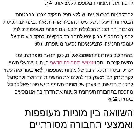
להפוך את המוניות המעופפות למציאות. 🚖🚀
להתקדמות הטכנולוגית יש ללא ספק תפקיד מרכזי בהבטחת
הבטיחות והיעילות של שיטות הובלה אווירית אלה. בינתיים, תפיסת
הציבור וההיתכנות הכלכלית יקבעו אם מוניות מעופפות יכולות
להפוך לתחליף בר קיימא לתחבורה קרקעית ולהקל ביעילות על
עומסי התנועה ולהציע איכות נסיעה משופרת. ✈️🌍
בהתחשב ביתרונות הפוטנציאליים, כגון תנועה מופחתת, זמני
נסיעה קצרים יותר ו
אמצעי תחבורה חדשני
ים, חיוני שבעלי העניין
יעריכו ביסודיות כל היבט של מוניות מעופפות. ☝️🚁 בעוד שזה עשוי
לקחת זמן רב ומאמץ כדי להקים את התשתית הדרושה ולהסתגל
לתקנות חדשות, הופעתן של מוניות מעופפות יש פוטנציאל לחולל
מהפכה בתחבורה העירונית ולשנות את הדרך בה אנו נוסעים
בעתיד. 🌇🛸
השוואה בין מוניות מעופפות
ואמצעי תחבורה מסורתיים