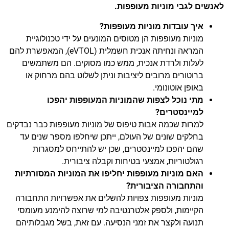
לאנשים לגבי מוניות מעופפות.
איך עובדות מוניות מעופפות?
מוניות מעופפות הן מטוסים המונעים על ידי טכנולוגיית
המראה ונחיתה אנכית חשמלית (eVTOL), המאפשרת להם
לעלות ולרדת אנכית, ממש כמו מסוקים. הם משתמשים
ברוטורים מרובים ליציבות וניתן לשלוט בהם מרחוק או
באופן אוטונומי.
מתי נוכל לצפות שהמוניות המעופפות יהפכו
למיינסטרים?
למרות שכמה אבות טיפוס של מוניות מעופפות כבר נבדקים
בחלקים שונים של העולם, ייתכן שיחלפו מספר שנים עד
שהם יהפכו למיינסטרים, שכן יש להתייחס למסגרות
רגולטוריות, אמצעי בטיחות וקבלה ציבורית.
האם מוניות מעופפות יחליפו את המוניות המסורתיות
והתחבורה הציבורית?
מוניות מעופפות צפויות להשלים את אפשרויות התחבורה
הקיימות, ולספק אלטרנטיבה למי שרוצה להימנע מעומסי
תנועה ולקצר את זמני הנסיעה. עם זאת, בשל מגבלותיהם